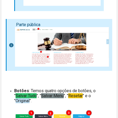
Parte pública
Botões
: Temos quatro opções de botões, o
"
Salvar Tudo
", "
Salvar Menu
", "
Resetar
" e o
"
Original
".