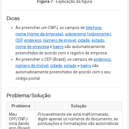
Figura 7
- Explicação da figura
Dicas
Ao preencher um CNPJ, os campos de
telefone
,
nome (nome da empresa)
,
sobrenome (sobrenome)
,
CEP
,
endereço
,
número de imóvel
,
cidade
,
estado
,
nome de empresa
e
bairro
são automaticamente
preenchidos de acordo com o registro de empresa
Ao preencher o CEP (Brasil), os campos de
endereço
,
número de imóvel
,
cidade
,
estado
e
bairro
são
automaticamente preenchidos de acordo com o seu
código postal
Problema/Solução
Problema
Solução
Meu
Provavelmente ele está malformatado,
CPF/CNPJ
digite apenas os números do documento, as
está dando
pontuações e formatações são automáticas
erro (Brasil)