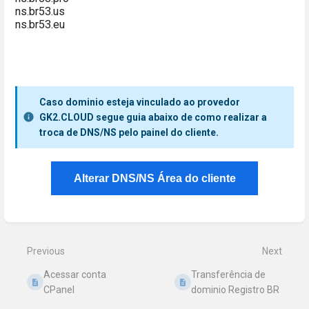
ns.br53.us
ns.br53.eu
Caso dominio esteja vinculado ao provedor
GK2.CLOUD segue guia abaixo de como realizar a
troca de DNS/NS pelo painel do cliente.
Alterar DNS/NS Área do cliente
Enter
section
select
mode
Previous
Next
Acessar conta
Transferência de
CPanel
dominio Registro BR