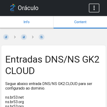
Oráculo
Info
Content
Entradas DNS/NS GK2
CLOUD
Segue abaixo entrada DNS/NS GK2.CLOUD para ser
configurado ao dominio.
ns.br53.net
ns.br53.org
ns.br53.pro