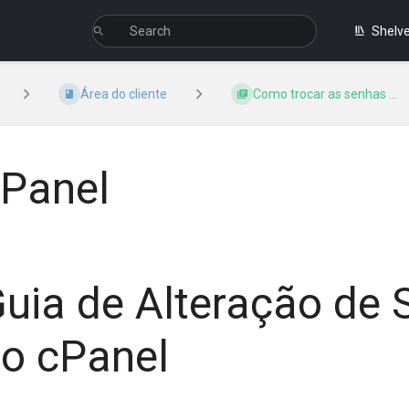
Shelv
Área do cliente
Como trocar as senhas ...
Panel
uia de Alteração de 
o cPanel