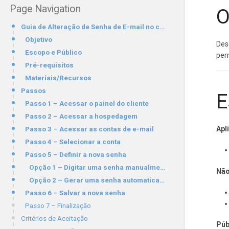
Page Navigation
O
Guia de Alteração de Senha de E-mail no cPanel
Objetivo
Des
Escopo e Público
per
Pré-requisitos
Materiais/Recursos
Passos
E
Passo 1 – Acessar o painel do cliente
Passo 2 – Acessar a hospedagem
Apl
Passo 3 – Acessar as contas de e-mail
Passo 4 – Selecionar a conta
Passo 5 – Definir a nova senha
Opção 1 – Digitar uma senha manualmente
Não
Opção 2 – Gerar uma senha automaticamente
Passo 6 – Salvar a nova senha
Passo 7 – Finalização
Critérios de Aceitação
Púb