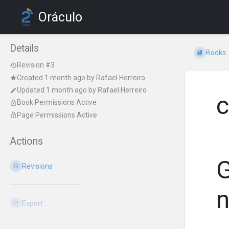
Oráculo
Details
Books
Revision #3
Created
1 month ago
by
Rafael Herreiro
Updated
1 month ago
by
Rafael Herreiro
c
Book Permissions Active
Page Permissions Active
Actions
G
Revisions
n
Export