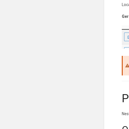
Loc
Ger
P
Nes