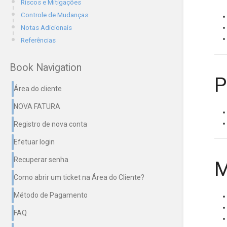
Riscos e Mitigações
Controle de Mudanças
Notas Adicionais
Referências
Book Navigation
P
Área do cliente
NOVA FATURA
Registro de nova conta
Efetuar login
Recuperar senha
M
Como abrir um ticket na Área do Cliente?
Método de Pagamento
FAQ