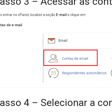
asso 3 – Acessar as cont
s entrar no cPanel, localize a seção
E-mail
e clique em:
tas de e-mail
asso 4 – Selecionar a co