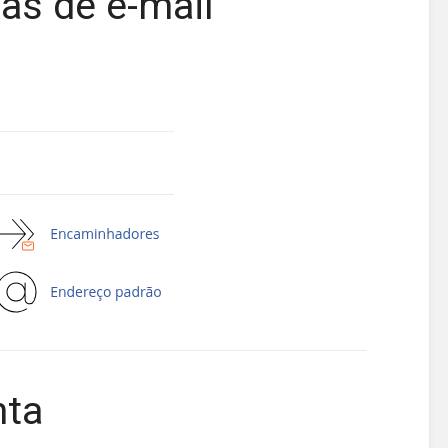
as de e-mail
nta