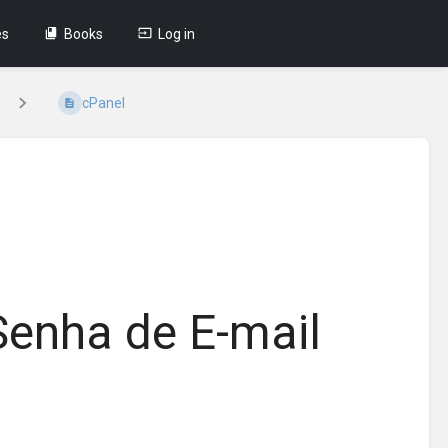
es
Books
Log in
cPanel
Senha de E-mail