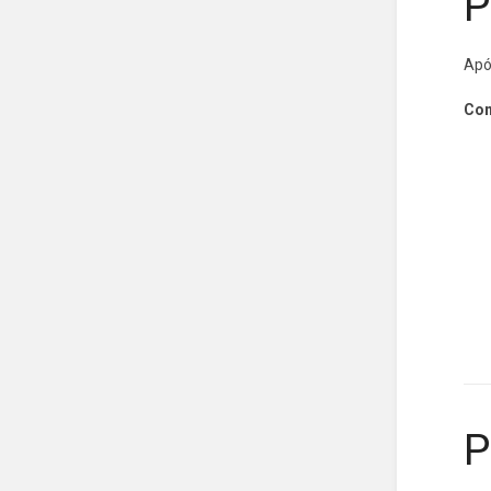
P
Apó
Con
P