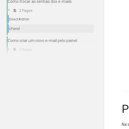
Como trocar as senhas dos e-mails
2 Pages
DirectAdmin
cPanel
Como criar um novo e-mail pelo painel
2 Pages
P
Na 