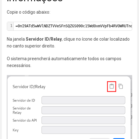
Copie o código abaixo:
1
=0nI9ATd5wWVlNDZTVVeSFnSQZGS090c15Wd0xmVVpFb4RVOWRUTndmc
Na janela
Servidor ID/Relay
, clique no ícone de colar localizado
no canto superior direito.
O sistema preencherá automaticamente todos os campos
necessários.