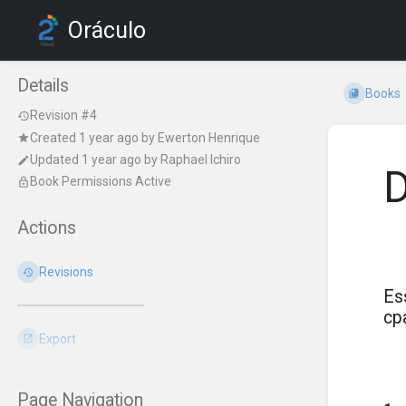
Oráculo
Details
Books
Revision #4
Created
1 year ago
by
Ewerton Henrique
Updated
1 year ago
by
Raphael Ichiro
D
Book Permissions Active
Actions
Revisions
Es
cp
Export
Page Navigation