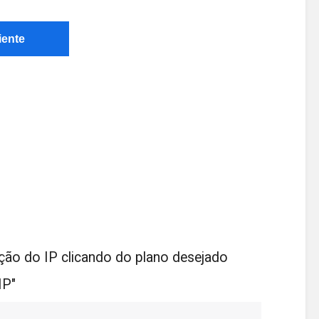
iente
ação do IP clicando do plano desejado
IP"