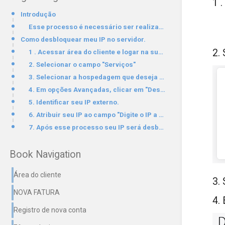
1 
Introdução
Esse processo é necessário ser realizando quando os acessos ao webmail.dominio.com ou cpanel.dominio
Como desbloquear meu IP no servidor.
2.
1 . Acessar área do cliente e logar na sua conta.
2. Selecionar o campo "Serviços"
3. Selecionar a hospedagem que deseja realizar a liberação do IP clicando do plano desejado
4. Em opções Avançadas, clicar em "Desbloquear Meu IP"
5. Identificar seu IP externo.
6. Atribuir seu IP ao campo "Digite o IP a ser verificado"E clicar em "Verificar e Desbloquear este
7. Após esse processo seu IP será desbloqueado do servidor, informando em qual servidor foi realizad
Book Navigation
Área do cliente
3.
NOVA FATURA
4.
Registro de nova conta