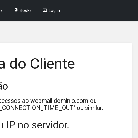
es
Books
Log in
a do Cliente
ão
 acessos ao webmail.dominio.com ou
ERR_CONNECTION_TIME_OUT" ou similar.
IP no servidor.