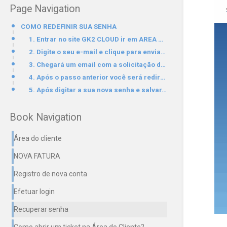
Page Navigation
COMO REDEFINIR SUA SENHA
1. Entrar no site GK2 CLOUD ir em AREA DO CLIENTE e clicar em "Esqueceu a senha?"
2. Digite o seu e-mail e clique para enviar. Será enviado um e-mail para a redefinição de senha.
3. Chegará um email com a solicitação da redefinição de senha. Clique em "Redefinir sua senha".
4. Após o passo anterior você será redirecionado para uma página para digitar a sua nova senha.
5. Após digitar a sua nova senha e salvar, a senha será redefinida e você poderá acessar clicando em
Book Navigation
Área do cliente
NOVA FATURA
Registro de nova conta
Efetuar login
Recuperar senha
Como abrir um ticket na Área do Cliente?