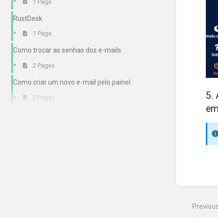
1 Page
RustDesk
1 Page
Como trocar as senhas dos e-mails
2 Pages
Como criar um novo e-mail pelo painel
5.
2 Pages
em
Enter
section
select
mode
Previou