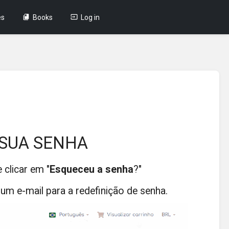
es
Books
Log in
 SUA SENHA
clicar em "
Esqueceu a senha
?"
 um e-mail para a redefinição de senha.