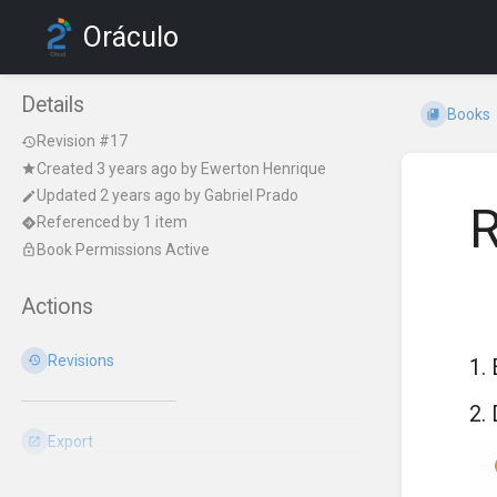
Oráculo
Details
Books
Revision #17
Created
3 years ago
by
Ewerton Henrique
Updated
2 years ago
by
Gabriel Prado
R
Referenced by 1 item
Book Permissions Active
Actions
Revisions
1. 
2. 
Export