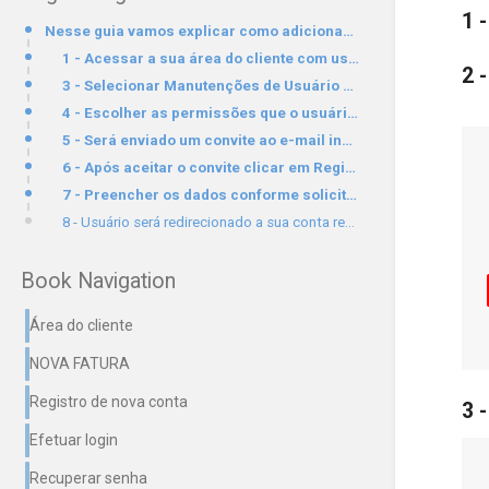
1 
Nesse guia vamos explicar como adicionar um novo usuário à uma conta existente na área do cliente GK
1 - Acessar a sua área do cliente com usuário principal GUIA2 - No canto esquerdo em Contatos clica
2 
3 - Selecionar Manutenções de Usuário e clicar em Convidar novo Usuário
4 - Escolher as permissões que o usuário vai ter ou marcar como todas as permissões
5 - Será enviado um convite ao e-mail indicado onde o mesmo deve aceitar em até 7 dias
6 - Após aceitar o convite clicar em Registrar
7 - Preencher os dados conforme solicitado e clicar em Registrar
8 - Usuário será redirecionado a sua conta registrada automaticamente.
Book Navigation
Área do cliente
NOVA FATURA
Registro de nova conta
3 
Efetuar login
Recuperar senha