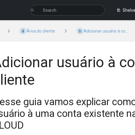
Shelv
Área do cliente
Adicionar usuário à co...
dicionar usuário à c
liente
esse guia vamos explicar como
suário à uma conta existente na
LOUD