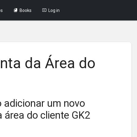
es
Books
Log in
onta da Área do
 adicionar um novo
 área do cliente GK2