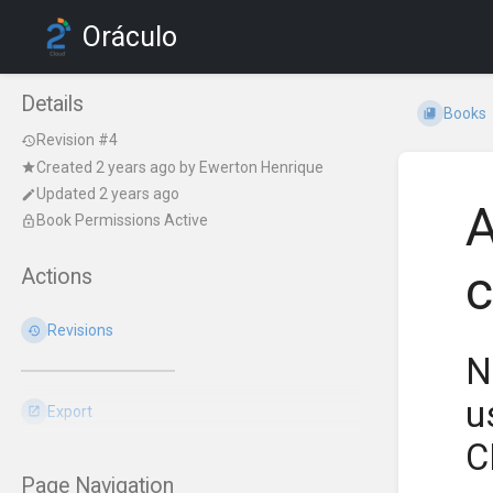
Oráculo
Details
Books
Revision #4
Created
2 years ago
by
Ewerton Henrique
Updated 2 years ago
A
Book Permissions Active
c
Actions
Revisions
N
u
Export
C
Page Navigation