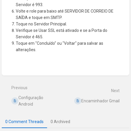
Servidor é 993.
Volte e role para baixo até SERVIDOR DE CORREIO DE
SAÍDA e toque em SMTP.
Toque no Servidor Principal.
Verifique se Usar SSL está ativado e se a Porta do
Servidor é 465.
Toque em "Concluído" ou "Voltar" para salvar as
alterações.
Enter
section
select
mode
Previous
Next
Configuração
Encaminhador Gmail
Android
0 Comment Threads
0 Archived